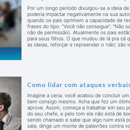
Por um longo período divulgou-se a ideia de
poderia impactar negativamente na sua auto
quando os pais oprimem a capacidade de re
frases do tipo: “Você não consegue”, “Não sa
não de permissão). Atualmente os pais estã
para seus filhos. O que mudou de lá pra cá 
as ideias, reforçar e repreender o ‘não’, sã
Como lidar com ataques verbai
Imagine a cena: você acabou de concluir um 
bem consigo mesmo. Acha que fez um ótimo 
aprove. Assim, começa a trabalhar em seu p
do seu chefe, e pelo tom ele não está de 
sendo chamado e sabe que algo ruim está pre
sala, dirige um monte de palavrões contra v